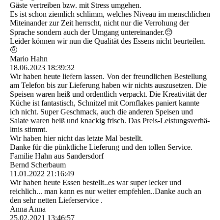
Gäste vertreiben bzw. mit Stress umgehen.
Es ist schon ziemlich schlimm, welches Niveau im menschlichen
Miteinander zur Zeit herrscht, nicht nur die Verrohung der
Sprache sondern auch der Umgang untereinander.😔
Leider können wir nun die Qualität des Essens nicht beurteilen.
🤨
Mario Hahn
18.06.2023
18:39:32
Wir haben heute liefern lassen. Von der freundlichen Bestellung
am Telefon bis zur Lieferung haben wir nichts auszusetzen. Die
Speisen waren heiß und ordentlich verpackt. Die Kreativität der
Küche ist fantastisch, Schnitzel mit Cornflakes paniert kannte
ich nicht. Super Geschmack, auch die anderen Speisen und
Salate waren heiß und knackig frisch. Das Preis-­Leistungsverhä­
ltnis stimmt.
Wir haben hier nicht das letzte Mal bestellt.
Danke für die pünktliche Lieferung und den tollen Service.
Familie Hahn aus Sandersdorf
Bernd Scherbaum
11.01.2022
21:16:49
Wir haben heute Essen bestellt..es war super lecker und
reichlich... man kann es nur weiter empfehlen..Danke auch an
den sehr netten Lieferservice .
Anna Anna
25.02.2021
13:46:57