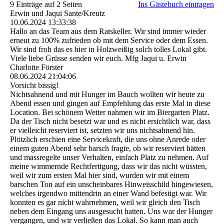
9 Einträge auf 2 Seiten
Ins Gästebuch eintragen
Erwin und Jaqui Sante/Kreutz
10.06.2024
13:33:38
Hallo an das Team aus dem Ratskeller. Wir sind immer wieder
erneut zu 100% zufrieden ob mit dem Service oder dem Essen.
Wir sind froh das es hier in Holzweißig solch tolles Lokal gibt.
Viele liebe Grüsse senden wir euch. Mfg Jaqui u. Erwin
Charlotte Förster
08.06.2024
21:04:06
Vorsicht bissig!
Nichtsahnend und mit Hunger im Bauch wollten wir heute zu
Abend essen und gingen auf Empfehlung das erste Mal in diese
Location. Bei schönem Wetter nahmen wir im Biergarten Platz.
Da der Tisch nicht besetzt war und es nicht ersichtlich war, dass
er vielleicht reserviert ist, setzten wir uns nichtsahnend hin.
Plötzlich erschien eine Servicekraft, die uns ohne Anrede oder
einem guten Abend sehr barsch fragte, ob wir reserviert hätten
und massregelte unser Verhalten, einfach Platz zu nehmen. Auf
meine wimmernde Rechtfertigung, dass wir das nicht wüssten,
weil wir zum ersten Mal hier sind, wurden wir mit einem
barschen Ton auf ein unscheinbares Hinweisschild hingewiesen,
welches irgendwo mittendrin an einer Wand befestigt war. Wir
konnten es gar nicht wahrnehmen, weil wir gleich den Tisch
neben dem Eingang uns ausgesucht hatten. Uns war der Hunger
vergangen, und wir verließen das Lokal. So kann man auch